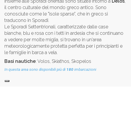
Insieme alle Sporadi orientali sono situate intorno a
Delos
,
il centro culturale del mondo greco antico. Sono
conosciute come le "isole sparse", che in greco si
traducono in Sporadi.
Le Sporadi Settentrionali, caratterizzate dalle case
bianche, blu e rosa con i tetti in ardesia che si continuano
a vedere per molte miglia, si trovano in un'area
meteorologicamente protetta perfetta per i principianti e
le famiglie in barca a vela.
Basi nautiche
: Volos, Skiathos, Skopelos
In questa area sono disponibili più di
180
imbarcazioni
Egeo Settentrionale