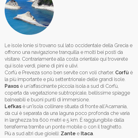
Le isole Ionie si trovano sul lato occidentale della Grecia e
offrono una navigazione tranquilla e molti bei posti da
visitare. Contrariamente alla costa orientale qui troverete
qui isole verdi, piene di pini e ulivi.
Corfù e Preveza sono ben servite con voli charter.
Corfù
è
la più importante e più settentrionale delle grandi isole.
Paxos
è un'affascinante piccola isola a sud di Corfù,
coperta da vegetazione subtropicale, bellissime spiagge
balneabili e buoni punti di immersione.
Lefkas
è un'isola collinare situata di fronte all'Acarnania,
da cui è separata da una laguna poco profonda che varia
in larghezza tra 600 metri e 5 km. È raggiungibile dalla
terraferma tramite un ponte mobile o con il traghetto.
Più a sud altri due gioielli:
Zante
e
Itaca
.