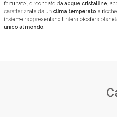
fortunate", circondate da
acque cristalline
, ac
caratterizzate da un
clima temperato
e ricche
insieme rappresentano l'intera biosfera planet
unico al mondo
.
C