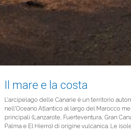
Il mare e la costa
L'arcipelago delle Canarie è un territorio aut
nell'Oceano Atlantico al largo del Marocco meri
principali (Lanzarote, Fuerteventura, Gran Can
Palma e El Hierro) di origine vulcanica. Le isol