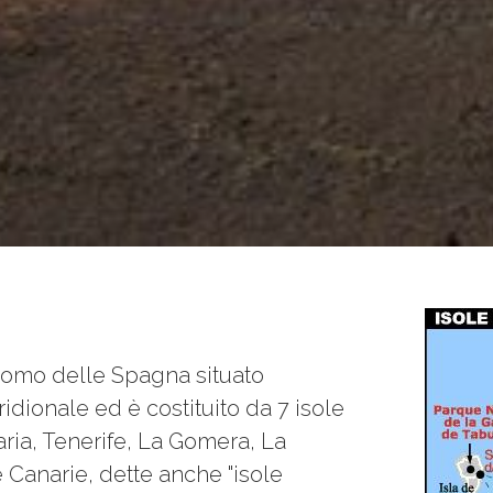
onomo delle Spagna situato
dionale ed è costituito da 7 isole
aria, Tenerife, La Gomera, La
e Canarie, dette anche "isole