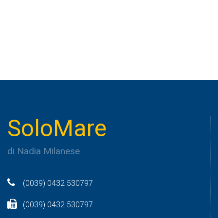
SoloMare
di Nadia Milanese
(0039) 0432 530797
(0039) 0432 530797