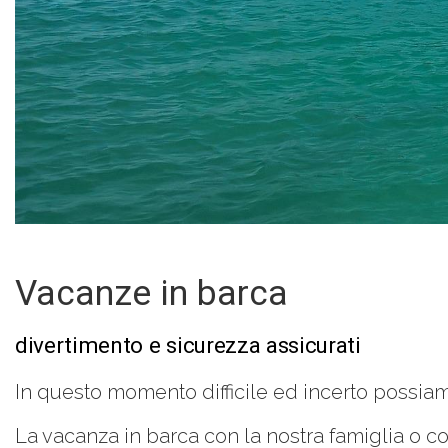
Vacanze in barca
divertimento e sicurezza assicurati
In questo momento difficile ed incerto possiamo
La vacanza in barca con la nostra famiglia o co